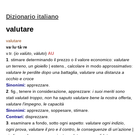
Dizionario italiano
valutare
valutare
va·lu·tà·re
v.tr. (
io valùto
,
vàluto
)
AU
1
. stimare determinando il prezzo o il valore economico:
valutare
un terreno
,
un gioiello
| estens., calcolare in modo approssimativo:
valutare le perdite dopo una battaglia
,
valutare una distanza a
occhio e croce
Sinonimi:
apprezzare.
2
. fig., tenere in considerazione, apprezzare:
i suoi meriti sono
stati valutati troppo
,
non ha saputo valutare bene la nostra offerta
,
valutare l'impegno
,
le capacità
Sinonimi:
apprezzare, soppesare, stimare.
Contrari:
disprezzare.
3
. esaminare a fondo, sotto ogni aspetto:
valutare ogni indizio
,
ogni prova
,
valutare il pro e il contro
,
le conseguenze di un'azione
|