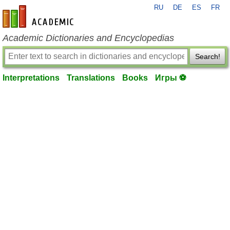
RU
DE
ES
FR
en-academic.com
Academic Dictionaries and Encyclopedias
Search!
Interpretations
Translations
Books
Игры ⚽