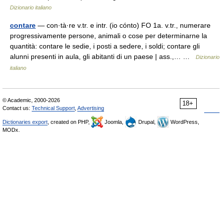
Dizionario italiano
contare
— con·tà·re v.tr. e intr. (io cónto) FO 1a. v.tr., numerare
progressivamente persone, animali o cose per determinarne la
quantità: contare le sedie, i posti a sedere, i soldi; contare gli
alunni presenti in aula, gli abitanti di un paese | ass.,… …
Dizionario
italiano
© Academic, 2000-2026
18+
Contact us:
Technical Support
,
Advertising
Dictionaries export
, created on PHP,
Joomla,
Drupal,
WordPress,
MODx.