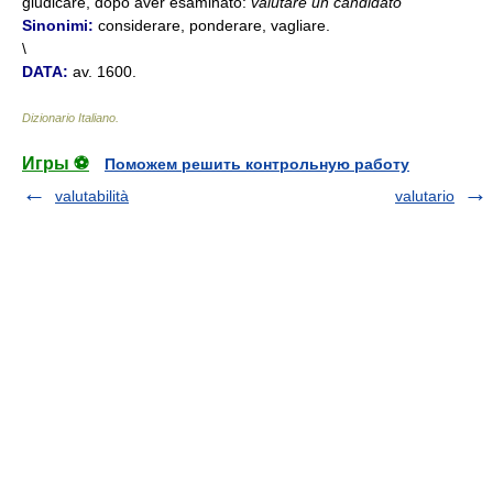
giudicare, dopo aver esaminato:
valutare un candidato
Sinonimi:
considerare, ponderare, vagliare.
\
DATA:
av. 1600.
Dizionario Italiano
.
Игры ⚽
Поможем решить контрольную работу
valutabilità
valutario