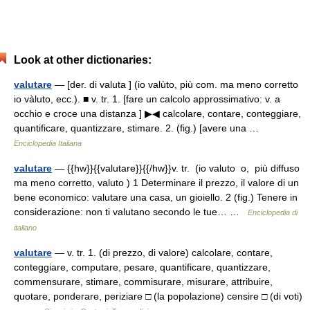
Look at other dictionaries:
valutare
— [der. di valuta ] (io valùto, più com. ma meno corretto
io vàluto, ecc.). ■ v. tr. 1. [fare un calcolo approssimativo: v. a
occhio e croce una distanza ] ▶◀ calcolare, contare, conteggiare,
quantificare, quantizzare, stimare. 2. (fig.) [avere una …
Enciclopedia Italiana
valutare
— {{hw}}{{valutare}}{{/hw}}v. tr. (io valuto o, più diffuso
ma meno corretto, valuto ) 1 Determinare il prezzo, il valore di un
bene economico: valutare una casa, un gioiello. 2 (fig.) Tenere in
considerazione: non ti valutano secondo le tue… …
Enciclopedia di
italiano
valutare
— v. tr. 1. (di prezzo, di valore) calcolare, contare,
conteggiare, computare, pesare, quantificare, quantizzare,
commensurare, stimare, commisurare, misurare, attribuire,
quotare, ponderare, periziare □ (la popolazione) censire □ (di voti)