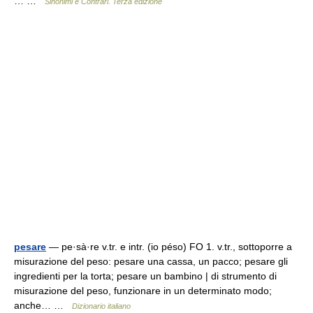
… …
Sinonimi e Contrari. Terza edizione
pesare
— pe·sà·re v.tr. e intr. (io péso) FO 1. v.tr., sottoporre a
misurazione del peso: pesare una cassa, un pacco; pesare gli
ingredienti per la torta; pesare un bambino | di strumento di
misurazione del peso, funzionare in un determinato modo;
anche… …
Dizionario italiano