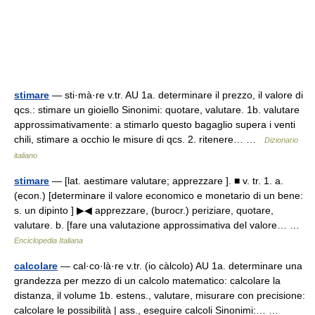
stimare
— sti·mà·re v.tr. AU 1a. determinare il prezzo, il valore di
qcs.: stimare un gioiello Sinonimi: quotare, valutare. 1b. valutare
approssimativamente: a stimarlo questo bagaglio supera i venti
chili, stimare a occhio le misure di qcs. 2. ritenere… …
Dizionario
italiano
stimare
— [lat. aestimare valutare; apprezzare ]. ■ v. tr. 1. a.
(econ.) [determinare il valore economico e monetario di un bene:
s. un dipinto ] ▶◀ apprezzare, (burocr.) periziare, quotare,
valutare. b. [fare una valutazione approssimativa del valore… …
Enciclopedia Italiana
calcolare
— cal·co·là·re v.tr. (io càlcolo) AU 1a. determinare una
grandezza per mezzo di un calcolo matematico: calcolare la
distanza, il volume 1b. estens., valutare, misurare con precisione:
calcolare le possibilità | ass., eseguire calcoli Sinonimi:… …