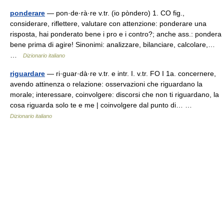
ponderare
— pon·de·rà·re v.tr. (io pòndero) 1. CO fig.,
considerare, riflettere, valutare con attenzione: ponderare una
risposta, hai ponderato bene i pro e i contro?; anche ass.: pondera
bene prima di agire! Sinonimi: analizzare, bilanciare, calcolare,…
…
Dizionario italiano
riguardare
— ri·guar·dà·re v.tr. e intr. I. v.tr. FO I 1a. concernere,
avendo attinenza o relazione: osservazioni che riguardano la
morale; interessare, coinvolgere: discorsi che non ti riguardano, la
cosa riguarda solo te e me | coinvolgere dal punto di… …
Dizionario italiano